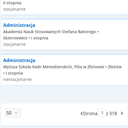
II stopnia
stacjonarne
Administracja
Akademia Nauk Stosowanych Stefana Batorego •
Skierniewice • I stopnia
stacjonarne
Administracja
Wyższa Szkoła Kadr Menedżerskich, Filia w Złotowie • Złotów
• I stopnia
niestacjonarne
Strona
z 318
Max Strona Paginacj