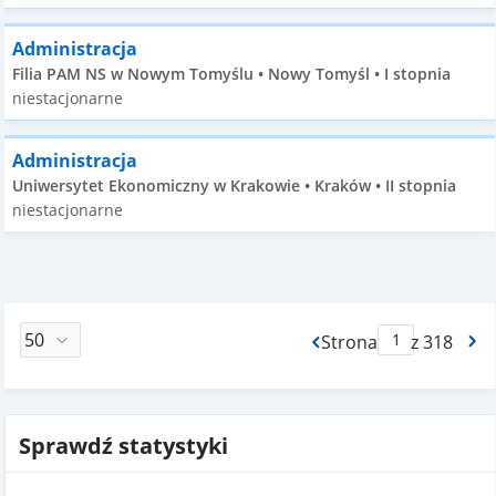
Administracja
Filia PAM NS w Nowym Tomyślu • Nowy Tomyśl • I stopnia
niestacjonarne
Administracja
Uniwersytet Ekonomiczny w Krakowie • Kraków • II stopnia
niestacjonarne
Strona
z 318
Max Strona Paginacj
Sprawdź statystyki