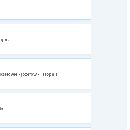
topnia
efowie • Józefów • I stopnia
ia