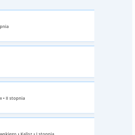
opnia
• II stopnia
skiego • Kalisz • I stopnia