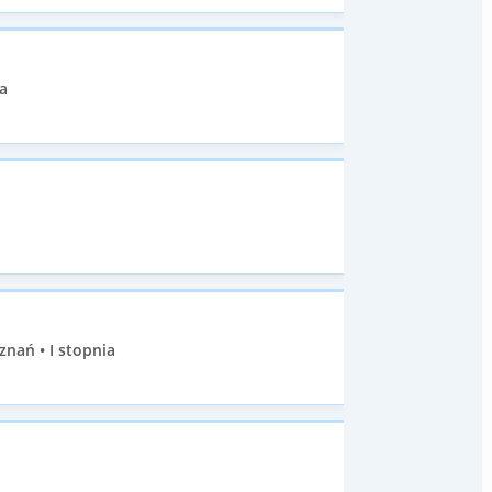
a
znań • I stopnia