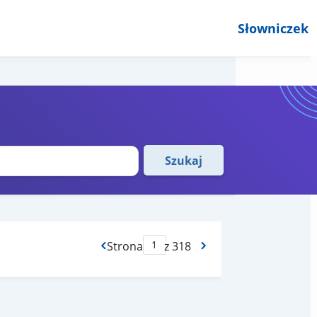
Słowniczek
Szukaj
Strona
z 318