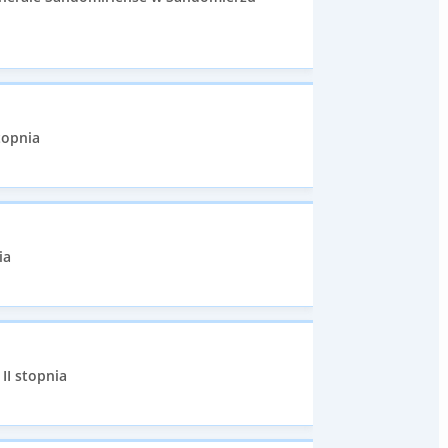
stopnia
ia
II stopnia