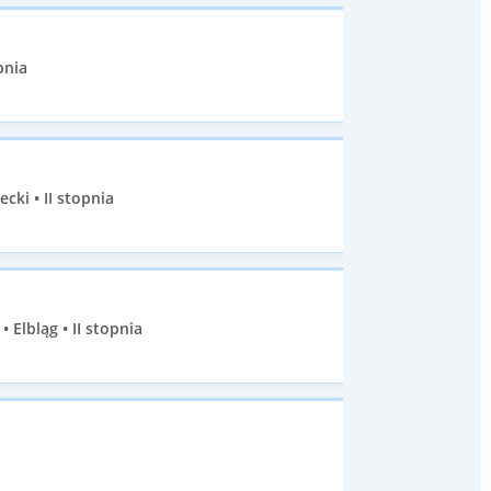
pnia
ki • II stopnia
lbląg • II stopnia