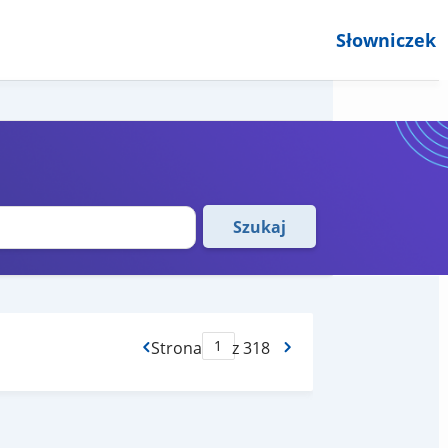
Słowniczek
Szukaj
Strona
z 318