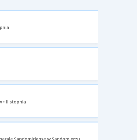
opnia
• II stopnia
nerale Sandomiriense w Sandomierzu