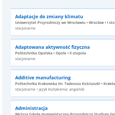
Adaptacje do zmiany klimatu
Uniwersytet Przyrodniczy we Wrocławiu • Wrocław • I st
stacjonarne
Adaptowana aktywność fizyczna
Politechnika Opolska • Opole • II stopnia
stacjonarne
Additive manufacturing
Politechnika Krakowska im. Tadeusza Kościuszki • Kraków 
stacjonarne • język kształcenia: angielski
Administracja
Wyższa Szkoła Humanistyczno-Przyrodnicza Studium Ge