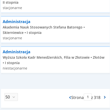
II stopnia
stacjonarne
Administracja
Akademia Nauk Stosowanych Stefana Batorego •
Skierniewice • I stopnia
stacjonarne
Administracja
Wyższa Szkoła Kadr Menedżerskich, Filia w Złotowie • Złotów
• I stopnia
niestacjonarne
Strona
z 318
Max Strona Paginacj