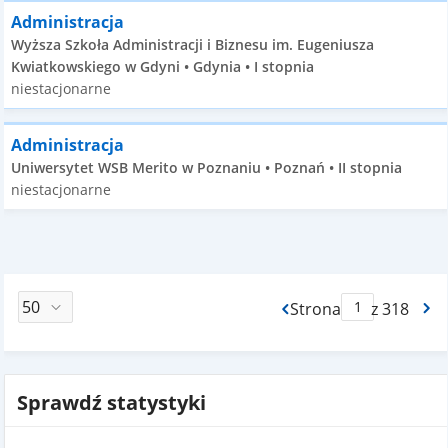
Administracja
Wyższa Szkoła Administracji i Biznesu im. Eugeniusza
Kwiatkowskiego w Gdyni • Gdynia • I stopnia
niestacjonarne
Administracja
Uniwersytet WSB Merito w Poznaniu • Poznań • II stopnia
niestacjonarne
Strona
z 318
Max Strona Paginacj
Sprawdź statystyki