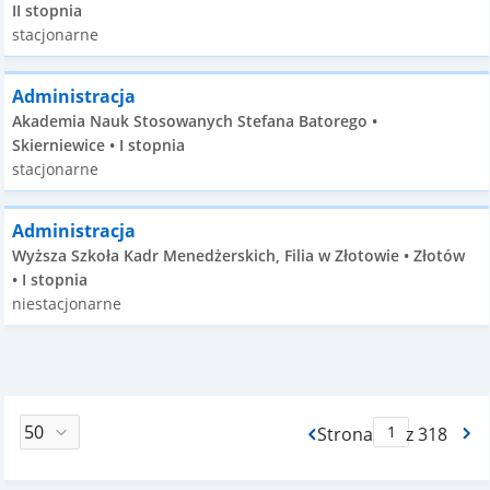
II stopnia
stacjonarne
Administracja
Akademia Nauk Stosowanych Stefana Batorego •
Skierniewice • I stopnia
stacjonarne
Administracja
Wyższa Szkoła Kadr Menedżerskich, Filia w Złotowie • Złotów
• I stopnia
niestacjonarne
Strona
z 318
Max Strona Paginacj