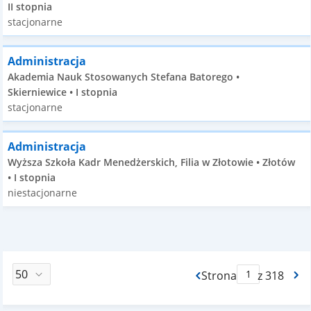
II stopnia
stacjonarne
Administracja
Akademia Nauk Stosowanych Stefana Batorego •
Skierniewice • I stopnia
stacjonarne
Administracja
Wyższa Szkoła Kadr Menedżerskich, Filia w Złotowie • Złotów
• I stopnia
niestacjonarne
Strona
z 318
Max Strona Paginacj