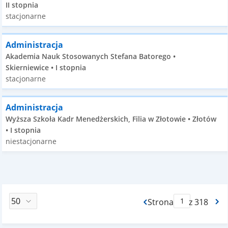
II stopnia
stacjonarne
Administracja
Akademia Nauk Stosowanych Stefana Batorego •
Skierniewice • I stopnia
stacjonarne
Administracja
Wyższa Szkoła Kadr Menedżerskich, Filia w Złotowie • Złotów
• I stopnia
niestacjonarne
Strona
z 318
Max Strona Paginacj