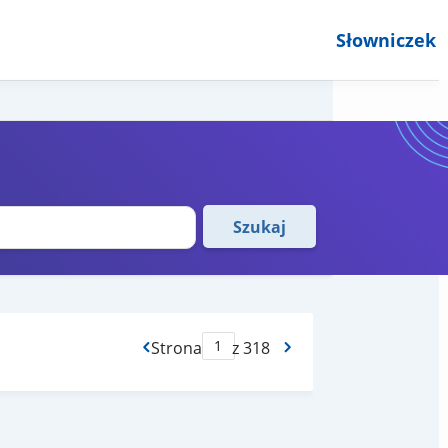
Słowniczek
Szukaj
Strona
z 318