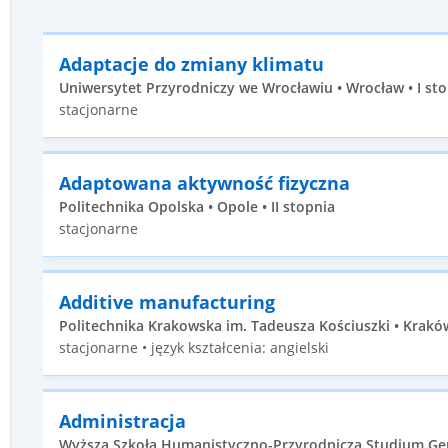
Adaptacje do zmiany klimatu
Uniwersytet Przyrodniczy we Wrocławiu • Wrocław • I st
stacjonarne
Adaptowana aktywność fizyczna
Politechnika Opolska • Opole • II stopnia
stacjonarne
Additive manufacturing
Politechnika Krakowska im. Tadeusza Kościuszki • Kraków 
stacjonarne • język kształcenia: angielski
Administracja
Wyższa Szkoła Humanistyczno-Przyrodnicza Studium Ge