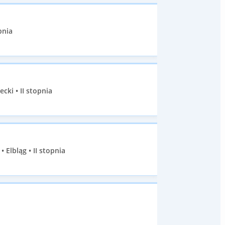
pnia
ki • II stopnia
lbląg • II stopnia