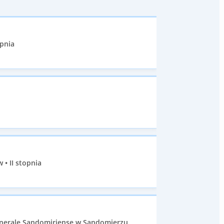
opnia
• II stopnia
nerale Sandomiriense w Sandomierzu