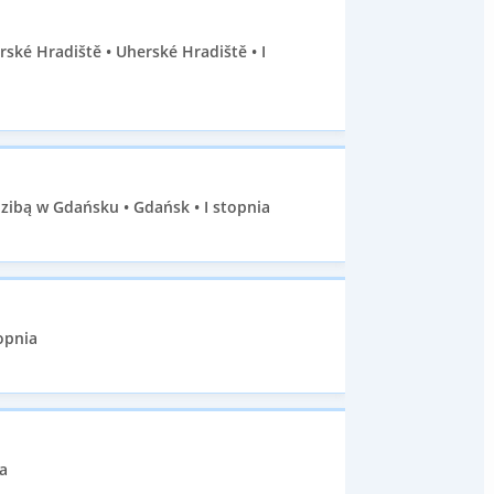
ké Hradiště • Uherské Hradiště • I
ibą w Gdańsku • Gdańsk • I stopnia
opnia
a