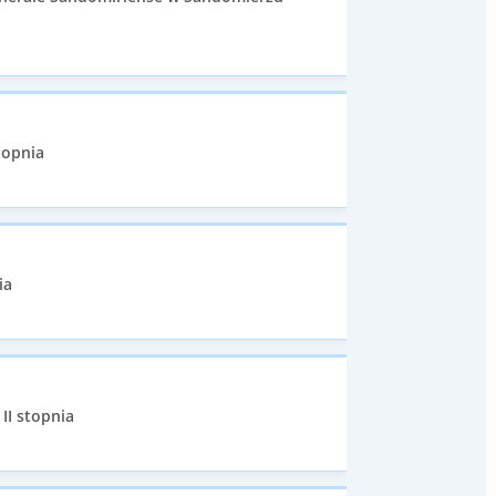
stopnia
ia
II stopnia