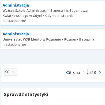
Administracja
Wyższa Szkoła Administracji i Biznesu im. Eugeniusza
Kwiatkowskiego w Gdyni • Gdynia • I stopnia
niestacjonarne
Administracja
Uniwersytet WSB Merito w Poznaniu • Poznań • II stopnia
niestacjonarne
Strona
z 318
Max Strona Paginacj
Sprawdź statystyki