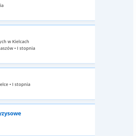
ia
ych w Kielcach
aszów • I stopnia
lce • I stopnia
ryzysowe