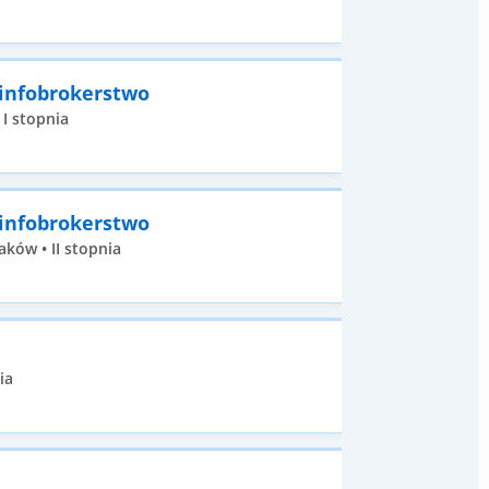
 infobrokerstwo
 I stopnia
 infobrokerstwo
ków • II stopnia
ia