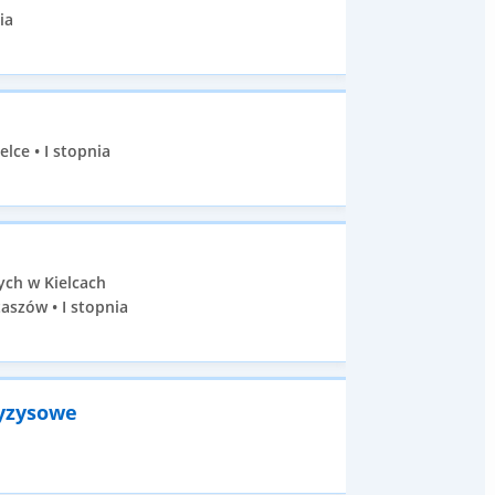
ia
lce • I stopnia
ych w Kielcach
aszów • I stopnia
ryzysowe