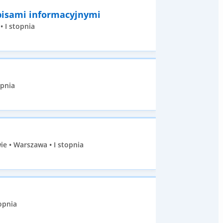
pisami informacyjnymi
• I stopnia
opnia
e • Warszawa • I stopnia
opnia