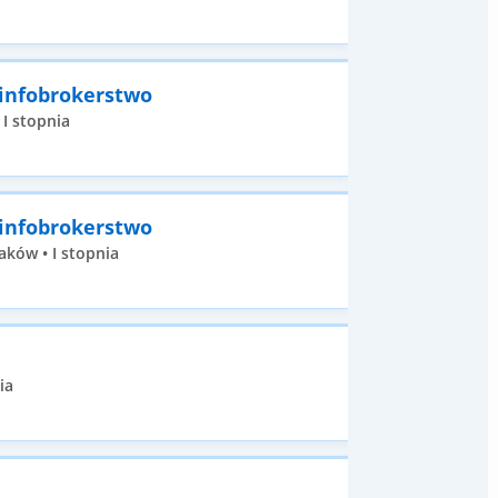
 infobrokerstwo
 I stopnia
 infobrokerstwo
aków • I stopnia
ia