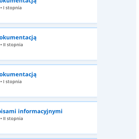
 dokumentacją
• I stopnia
 dokumentacją
 II stopnia
 dokumentacją
• I stopnia
pisami informacyjnymi
 II stopnia