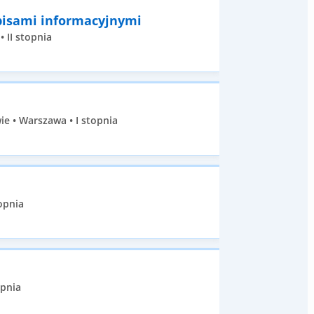
pisami informacyjnymi
 II stopnia
e • Warszawa • I stopnia
opnia
opnia