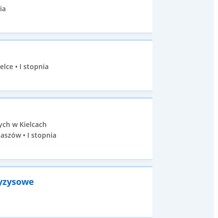
ia
lce • I stopnia
ych w Kielcach
aszów • I stopnia
ryzysowe