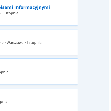
pisami informacyjnymi
 II stopnia
e • Warszawa • I stopnia
opnia
opnia