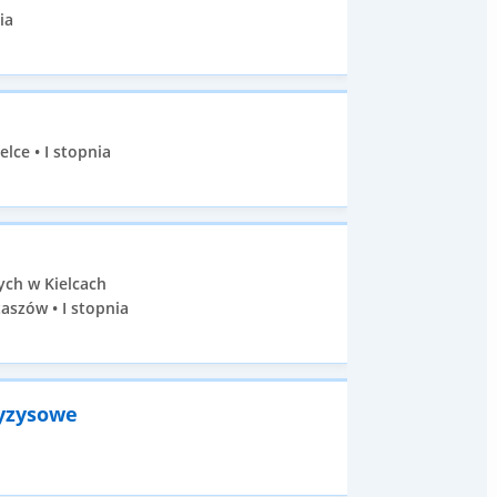
ia
lce • I stopnia
ych w Kielcach
aszów • I stopnia
ryzysowe