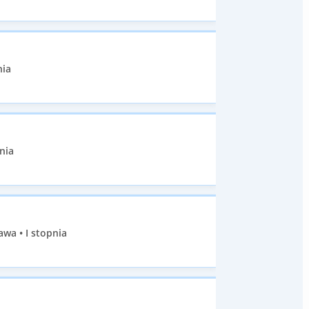
nia
nia
wa • I stopnia