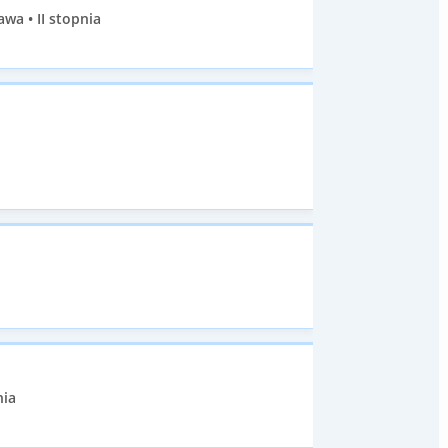
wa • II stopnia
nia