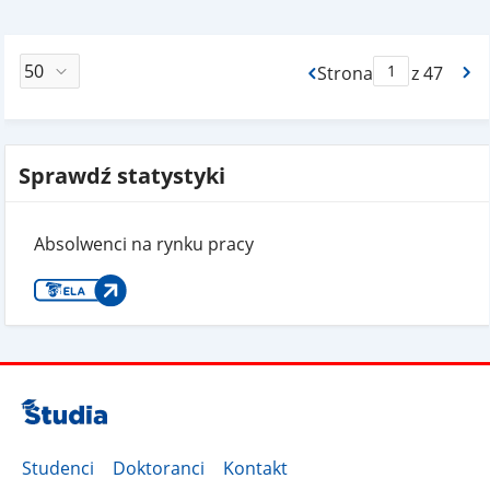
Strona
z 47
Max Strona Paginacj
Sprawdź statystyki
Absolwenci na rynku pracy
Studenci
Doktoranci
Kontakt