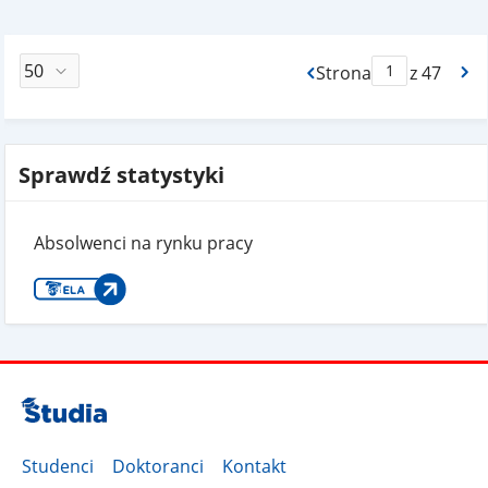
Strona
z 47
Max Strona Paginacj
Sprawdź statystyki
Absolwenci na rynku pracy
Studenci
Doktoranci
Kontakt