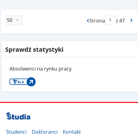
Strona
z 47
Max Strona Paginacj
Sprawdź statystyki
Absolwenci na rynku pracy
Studenci
Doktoranci
Kontakt