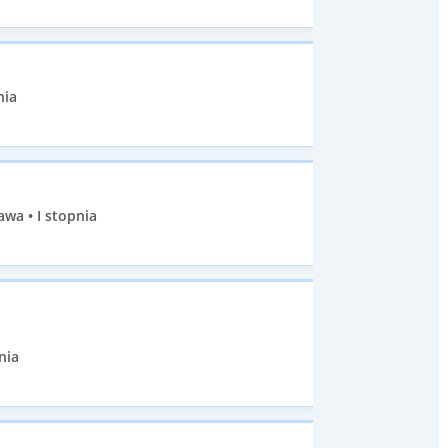
nia
wa • I stopnia
nia