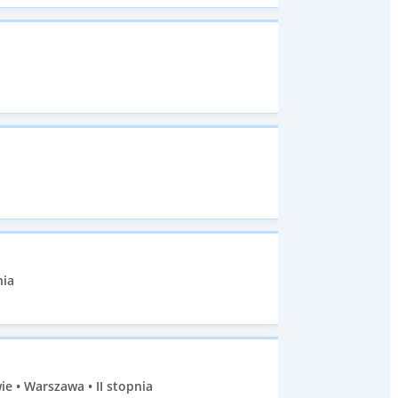
nia
 • Warszawa • II stopnia