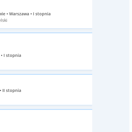
e • Warszawa • I stopnia
lski
• I stopnia
II stopnia