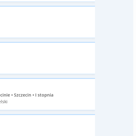
ie • Szczecin • I stopnia
lski