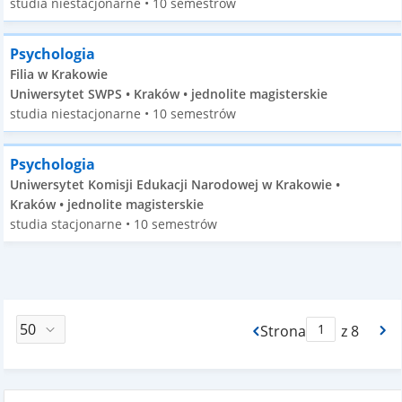
studia niestacjonarne • 10 semestrów
Psychologia
Filia w Krakowie
Uniwersytet SWPS • Kraków • jednolite magisterskie
studia niestacjonarne • 10 semestrów
Psychologia
Uniwersytet Komisji Edukacji Narodowej w Krakowie •
Kraków • jednolite magisterskie
studia stacjonarne • 10 semestrów
Strona
z 8
Max Strona Paginacj