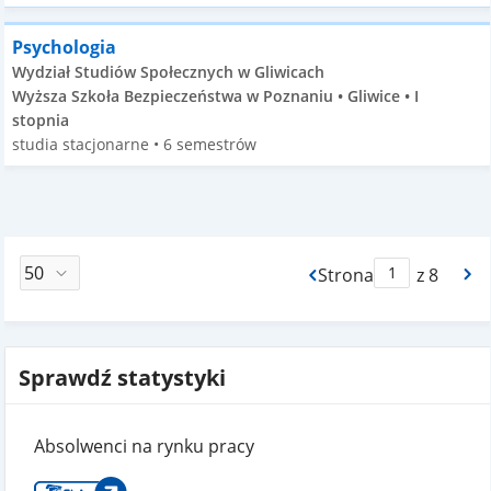
Psychologia
Wydział Studiów Społecznych w Gliwicach
Wyższa Szkoła Bezpieczeństwa w Poznaniu • Gliwice • I
stopnia
studia stacjonarne • 6 semestrów
Strona
z 8
Max Strona Paginacj
Sprawdź statystyki
Absolwenci na rynku pracy