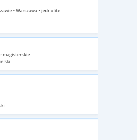
zawie • Warszawa • jednolite
e magisterskie
elski
ski