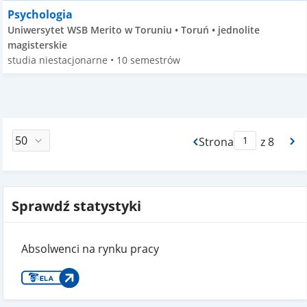
Psychologia
Uniwersytet WSB Merito w Toruniu • Toruń • jednolite
magisterskie
studia niestacjonarne • 10 semestrów
Strona
z 8
Max Strona Paginacj
Sprawdź statystyki
Absolwenci na rynku pracy