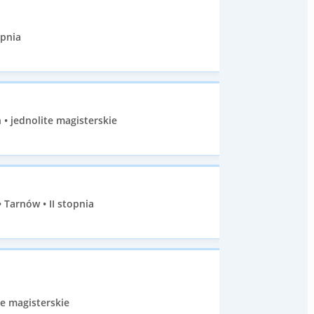
opnia
• jednolite magisterskie
Tarnów • II stopnia
e magisterskie