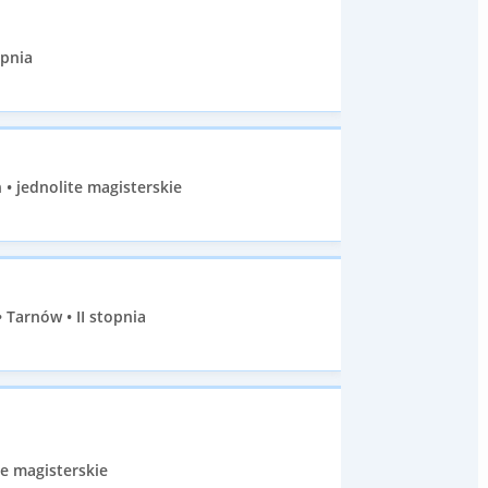
opnia
• jednolite magisterskie
Tarnów • II stopnia
e magisterskie