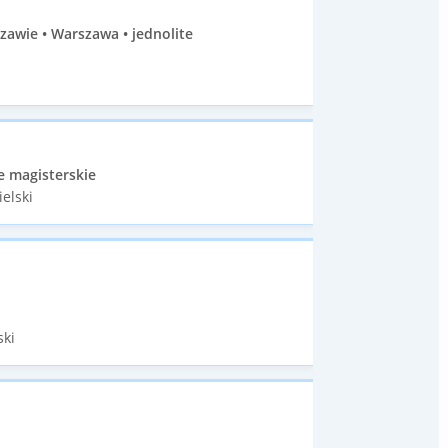
zawie • Warszawa • jednolite
e magisterskie
elski
ski