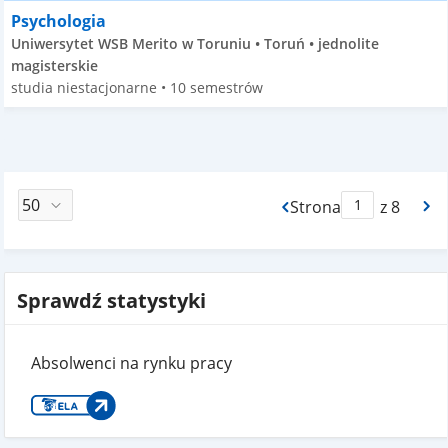
Psychologia
Uniwersytet WSB Merito w Toruniu • Toruń • jednolite
magisterskie
studia niestacjonarne • 10 semestrów
Strona
z 8
Max Strona Paginacj
Sprawdź statystyki
Absolwenci na rynku pracy