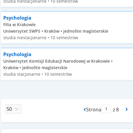
studia niestacjonarne • 10 semestrów
Psychologia
Filia w Krakowie
Uniwersytet SWPS • Kraków • jednolite magisterskie
studia niestacjonarne • 10 semestrów
Psychologia
Uniwersytet Komisji Edukacji Narodowej w Krakowie •
Kraków • jednolite magisterskie
studia stacjonarne • 10 semestrów
Strona
z 8
Max Strona Paginacj