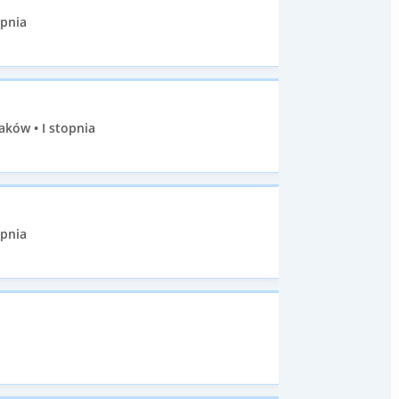
opnia
aków • I stopnia
opnia