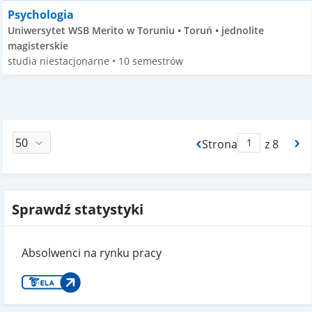
Psychologia
Uniwersytet WSB Merito w Toruniu • Toruń • jednolite
magisterskie
studia niestacjonarne • 10 semestrów
Strona
z 8
Max Strona Paginacj
Sprawdź statystyki
Absolwenci na rynku pracy