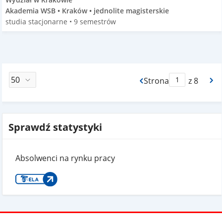
Akademia WSB • Kraków • jednolite magisterskie
studia stacjonarne • 9 semestrów
Strona
z 8
Max Strona Paginacj
Sprawdź statystyki
Absolwenci na rynku pracy