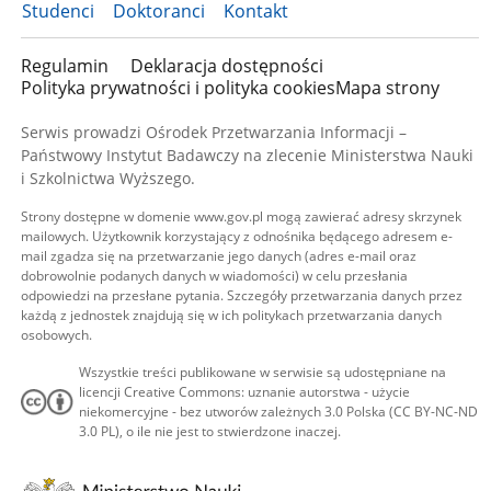
Studenci
Doktoranci
Kontakt
Regulamin
Deklaracja dostępności
Polityka prywatności i polityka cookies
Mapa strony
Serwis prowadzi Ośrodek Przetwarzania Informacji –
Państwowy Instytut Badawczy na zlecenie Ministerstwa Nauki
i Szkolnictwa Wyższego.
Strony dostępne w domenie www.gov.pl mogą zawierać adresy skrzynek
mailowych. Użytkownik korzystający z odnośnika będącego adresem e-
mail zgadza się na przetwarzanie jego danych (adres e-mail oraz
dobrowolnie podanych danych w wiadomości) w celu przesłania
odpowiedzi na przesłane pytania. Szczegóły przetwarzania danych przez
każdą z jednostek znajdują się w ich politykach przetwarzania danych
osobowych.
Wszystkie treści publikowane w serwisie są udostępniane na
licencji Creative Commons: uznanie autorstwa - użycie
niekomercyjne - bez utworów zależnych 3.0 Polska (CC BY-NC-ND
3.0 PL), o ile nie jest to stwierdzone inaczej.