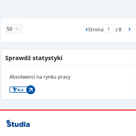
Strona
z 8
Max Strona Paginacj
Sprawdź statystyki
Absolwenci na rynku pracy