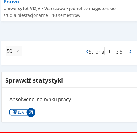
Prawo
Uniwersytet VIZJA • Warszawa • jednolite magisterskie
studia niestacjonarne • 10 semestrów
Strona
z 6
Max Strona Paginacj
Sprawdź statystyki
Absolwenci na rynku pracy