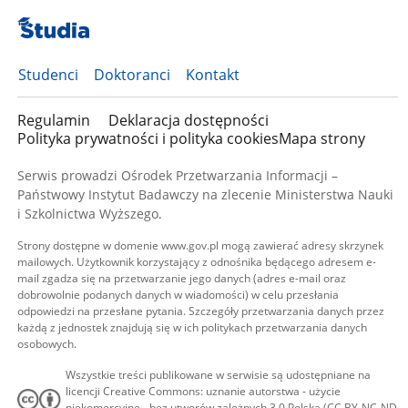
Studenci
Doktoranci
Kontakt
Regulamin
Deklaracja dostępności
Polityka prywatności i polityka cookies
Mapa strony
Serwis prowadzi Ośrodek Przetwarzania Informacji –
Państwowy Instytut Badawczy na zlecenie Ministerstwa Nauki
i Szkolnictwa Wyższego.
Strony dostępne w domenie www.gov.pl mogą zawierać adresy skrzynek
mailowych. Użytkownik korzystający z odnośnika będącego adresem e-
mail zgadza się na przetwarzanie jego danych (adres e-mail oraz
dobrowolnie podanych danych w wiadomości) w celu przesłania
odpowiedzi na przesłane pytania. Szczegóły przetwarzania danych przez
każdą z jednostek znajdują się w ich politykach przetwarzania danych
osobowych.
Wszystkie treści publikowane w serwisie są udostępniane na
licencji Creative Commons: uznanie autorstwa - użycie
niekomercyjne - bez utworów zależnych 3.0 Polska (CC BY-NC-ND