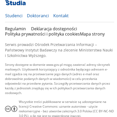
Studenci
Doktoranci
Kontakt
Regulamin
Deklaracja dostępności
Polityka prywatności i polityka cookies
Mapa strony
Serwis prowadzi Ośrodek Przetwarzania Informacji –
Państwowy Instytut Badawczy na zlecenie Ministerstwa Nauki
i Szkolnictwa Wyższego.
Strony dostępne w domenie www.gov.pl mogą zawierać adresy skrzynek
mailowych. Użytkownik korzystający z odnośnika będącego adresem e-
mail zgadza się na przetwarzanie jego danych (adres e-mail oraz
dobrowolnie podanych danych w wiadomości) w celu przesłania
odpowiedzi na przesłane pytania. Szczegóły przetwarzania danych przez
każdą z jednostek znajdują się w ich politykach przetwarzania danych
osobowych.
Wszystkie treści publikowane w serwisie są udostępniane na
licencji Creative Commons: uznanie autorstwa - użycie
niekomercyjne - bez utworów zależnych 3.0 Polska (CC BY-NC-ND
3.0 PL), o ile nie jest to stwierdzone inaczej.