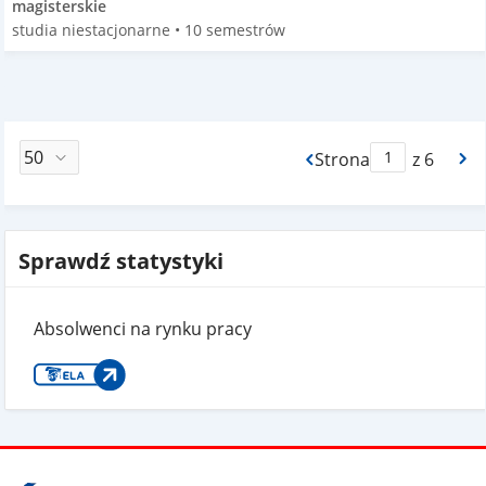
magisterskie
studia niestacjonarne • 10 semestrów
Strona
z 6
Max Strona Paginacj
Sprawdź statystyki
Absolwenci na rynku pracy