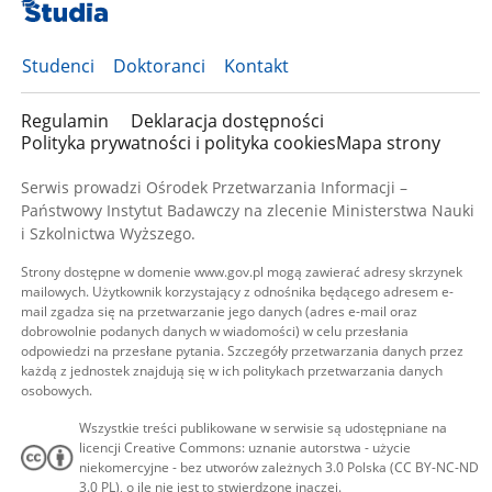
Studenci
Doktoranci
Kontakt
Regulamin
Deklaracja dostępności
Polityka prywatności i polityka cookies
Mapa strony
Serwis prowadzi Ośrodek Przetwarzania Informacji –
Państwowy Instytut Badawczy na zlecenie Ministerstwa Nauki
i Szkolnictwa Wyższego.
Strony dostępne w domenie www.gov.pl mogą zawierać adresy skrzynek
mailowych. Użytkownik korzystający z odnośnika będącego adresem e-
mail zgadza się na przetwarzanie jego danych (adres e-mail oraz
dobrowolnie podanych danych w wiadomości) w celu przesłania
odpowiedzi na przesłane pytania. Szczegóły przetwarzania danych przez
każdą z jednostek znajdują się w ich politykach przetwarzania danych
osobowych.
Wszystkie treści publikowane w serwisie są udostępniane na
licencji Creative Commons: uznanie autorstwa - użycie
niekomercyjne - bez utworów zależnych 3.0 Polska (CC BY-NC-ND
3.0 PL), o ile nie jest to stwierdzone inaczej.