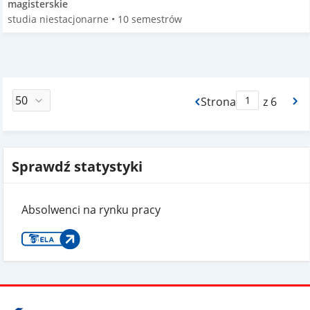
magisterskie
studia niestacjonarne • 10 semestrów
Strona
z 6
Max Strona Paginacj
Sprawdź statystyki
Absolwenci na rynku pracy