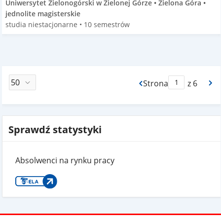
Uniwersytet Zielonogórski w Zielonej Górze • Zielona Góra •
jednolite magisterskie
studia niestacjonarne • 10 semestrów
Strona
z 6
Max Strona Paginacj
Sprawdź statystyki
Absolwenci na rynku pracy