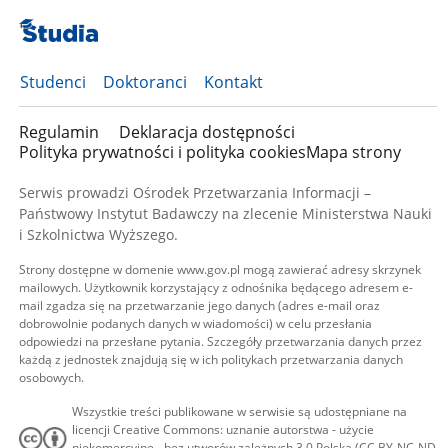
Studenci
Doktoranci
Kontakt
Regulamin
Deklaracja dostępności
Polityka prywatności i polityka cookies
Mapa strony
Serwis prowadzi Ośrodek Przetwarzania Informacji –
Państwowy Instytut Badawczy na zlecenie Ministerstwa Nauki
i Szkolnictwa Wyższego.
Strony dostępne w domenie www.gov.pl mogą zawierać adresy skrzynek
mailowych. Użytkownik korzystający z odnośnika będącego adresem e-
mail zgadza się na przetwarzanie jego danych (adres e-mail oraz
dobrowolnie podanych danych w wiadomości) w celu przesłania
odpowiedzi na przesłane pytania. Szczegóły przetwarzania danych przez
każdą z jednostek znajdują się w ich politykach przetwarzania danych
osobowych.
Wszystkie treści publikowane w serwisie są udostępniane na
licencji Creative Commons: uznanie autorstwa - użycie
niekomercyjne - bez utworów zależnych 3.0 Polska (CC BY-NC-ND