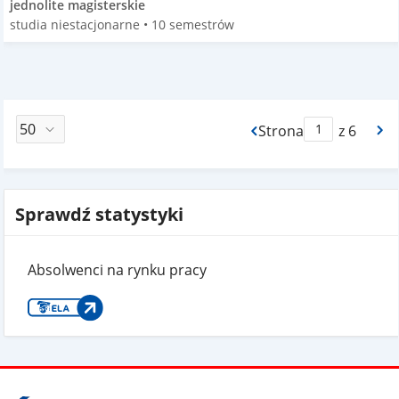
jednolite magisterskie
studia niestacjonarne • 10 semestrów
Strona
z 6
Max Strona Paginacj
Sprawdź statystyki
Absolwenci na rynku pracy