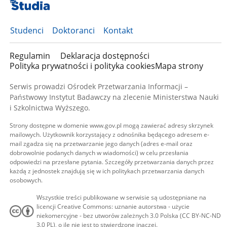
Studenci
Doktoranci
Kontakt
Regulamin
Deklaracja dostępności
Polityka prywatności i polityka cookies
Mapa strony
Serwis prowadzi Ośrodek Przetwarzania Informacji –
Państwowy Instytut Badawczy na zlecenie Ministerstwa Nauki
i Szkolnictwa Wyższego.
Strony dostępne w domenie www.gov.pl mogą zawierać adresy skrzynek
mailowych. Użytkownik korzystający z odnośnika będącego adresem e-
mail zgadza się na przetwarzanie jego danych (adres e-mail oraz
dobrowolnie podanych danych w wiadomości) w celu przesłania
odpowiedzi na przesłane pytania. Szczegóły przetwarzania danych przez
każdą z jednostek znajdują się w ich politykach przetwarzania danych
osobowych.
Wszystkie treści publikowane w serwisie są udostępniane na
licencji Creative Commons: uznanie autorstwa - użycie
niekomercyjne - bez utworów zależnych 3.0 Polska (CC BY-NC-ND
3.0 PL), o ile nie jest to stwierdzone inaczej.