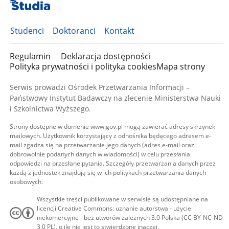
Studenci
Doktoranci
Kontakt
Regulamin
Deklaracja dostępności
Polityka prywatności i polityka cookies
Mapa strony
Serwis prowadzi Ośrodek Przetwarzania Informacji –
Państwowy Instytut Badawczy na zlecenie Ministerstwa Nauki
i Szkolnictwa Wyższego.
Strony dostępne w domenie www.gov.pl mogą zawierać adresy skrzynek
mailowych. Użytkownik korzystający z odnośnika będącego adresem e-
mail zgadza się na przetwarzanie jego danych (adres e-mail oraz
dobrowolnie podanych danych w wiadomości) w celu przesłania
odpowiedzi na przesłane pytania. Szczegóły przetwarzania danych przez
każdą z jednostek znajdują się w ich politykach przetwarzania danych
osobowych.
Wszystkie treści publikowane w serwisie są udostępniane na
licencji Creative Commons: uznanie autorstwa - użycie
niekomercyjne - bez utworów zależnych 3.0 Polska (CC BY-NC-ND
3.0 PL), o ile nie jest to stwierdzone inaczej.