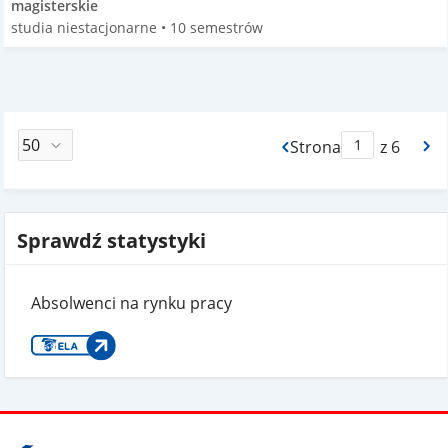
magisterskie
studia niestacjonarne • 10 semestrów
Strona
z 6
Max Strona Paginacj
Sprawdź statystyki
Absolwenci na rynku pracy