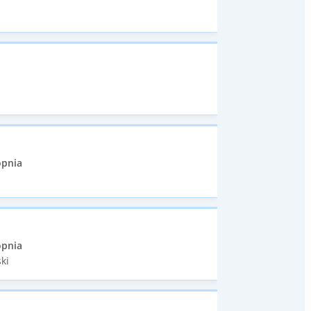
opnia
opnia
ki