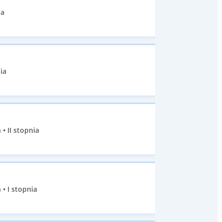
ia
ia
• II stopnia
• I stopnia