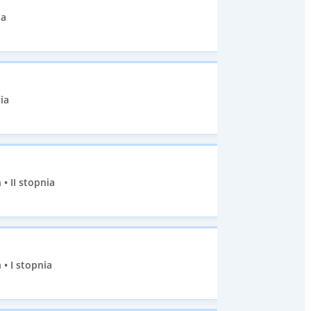
ia
ia
• II stopnia
• I stopnia