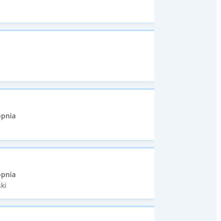
opnia
opnia
ki