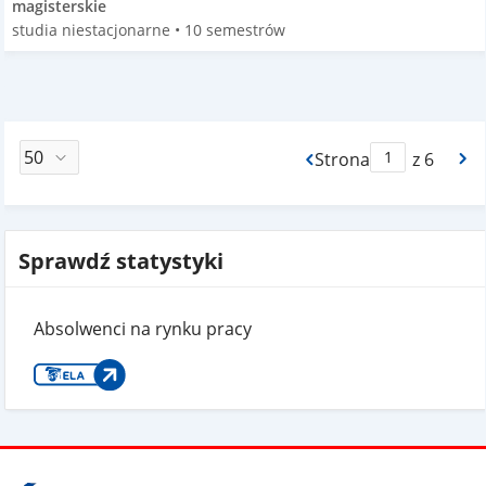
magisterskie
studia niestacjonarne • 10 semestrów
Strona
z 6
Max Strona Paginacj
Sprawdź statystyki
Absolwenci na rynku pracy