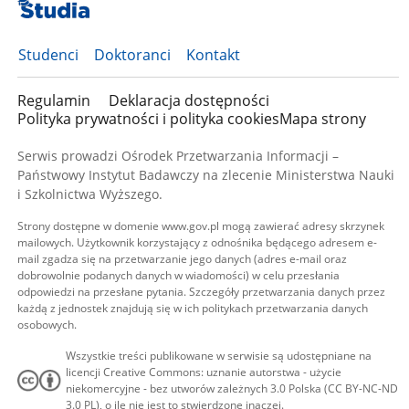
Studenci
Doktoranci
Kontakt
Regulamin
Deklaracja dostępności
Polityka prywatności i polityka cookies
Mapa strony
Serwis prowadzi Ośrodek Przetwarzania Informacji –
Państwowy Instytut Badawczy na zlecenie Ministerstwa Nauki
i Szkolnictwa Wyższego.
Strony dostępne w domenie www.gov.pl mogą zawierać adresy skrzynek
mailowych. Użytkownik korzystający z odnośnika będącego adresem e-
mail zgadza się na przetwarzanie jego danych (adres e-mail oraz
dobrowolnie podanych danych w wiadomości) w celu przesłania
odpowiedzi na przesłane pytania. Szczegóły przetwarzania danych przez
każdą z jednostek znajdują się w ich politykach przetwarzania danych
osobowych.
Wszystkie treści publikowane w serwisie są udostępniane na
licencji Creative Commons: uznanie autorstwa - użycie
niekomercyjne - bez utworów zależnych 3.0 Polska (CC BY-NC-ND
3.0 PL), o ile nie jest to stwierdzone inaczej.