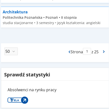
Architektura
Politechnika Poznańska • Poznań • II stopnia
studia stacjonarne • 3 semestry • język kształcenia: angielski
Strona
z 25
Max Strona Paginacj
Sprawdź statystyki
Absolwenci na rynku pracy