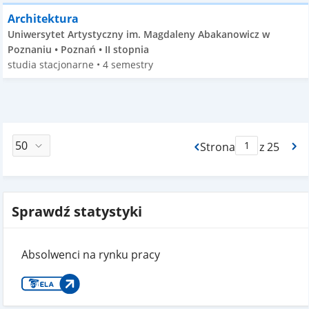
Architektura
Uniwersytet Artystyczny im. Magdaleny Abakanowicz w
Poznaniu • Poznań • II stopnia
studia stacjonarne • 4 semestry
Strona
z 25
Max Strona Paginacj
Sprawdź statystyki
Absolwenci na rynku pracy