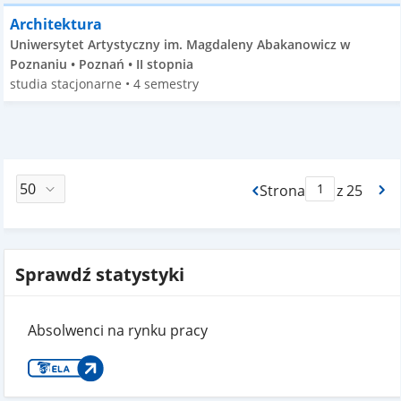
Architektura
Uniwersytet Artystyczny im. Magdaleny Abakanowicz w
Poznaniu • Poznań • II stopnia
studia stacjonarne • 4 semestry
Strona
z 25
Max Strona Paginacj
Sprawdź statystyki
Absolwenci na rynku pracy