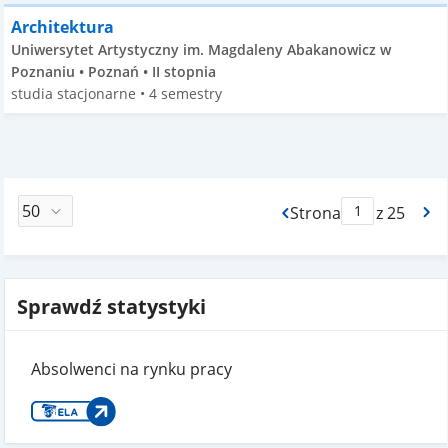
Architektura
Uniwersytet Artystyczny im. Magdaleny Abakanowicz w
Poznaniu • Poznań • II stopnia
studia stacjonarne • 4 semestry
Strona
z 25
Max Strona Paginacj
Sprawdź statystyki
Absolwenci na rynku pracy