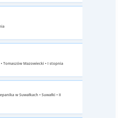
nia
• Tomaszów Mazowiecki • I stopnia
panika w Suwałkach • Suwałki • II