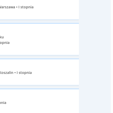
arszawa • I stopnia
sku
topnia
szalin • I stopnia
pnia