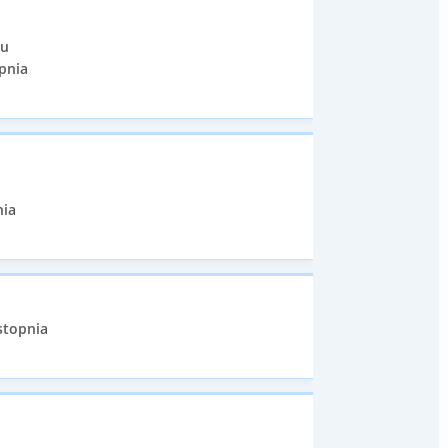
iu
pnia
nia
stopnia