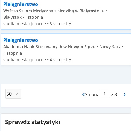
Pielęgniarstwo
Wyższa Szkoła Medyczna z siedzibą w Białymstoku •
Białystok • I stopnia
studia niestacjonarne • 3 semestry
Pielęgniarstwo
Akademia Nauk Stosowanych w Nowym Sączu • Nowy Sącz •
II stopnia
studia niestacjonarne • 4 semestry
Strona
z 8
Max Strona Paginacj
Sprawdź statystyki