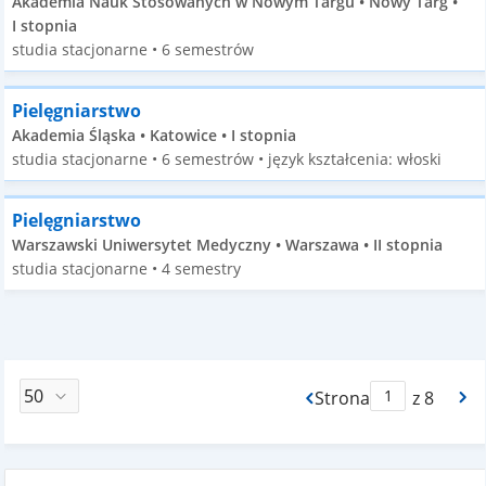
Akademia Nauk Stosowanych w Nowym Targu • Nowy Targ •
I stopnia
studia stacjonarne • 6 semestrów
Pielęgniarstwo
Akademia Śląska • Katowice • I stopnia
studia stacjonarne • 6 semestrów • język kształcenia: włoski
Pielęgniarstwo
Warszawski Uniwersytet Medyczny • Warszawa • II stopnia
studia stacjonarne • 4 semestry
Strona
z 8
Max Strona Paginacj